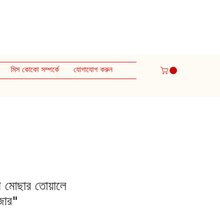
মিস কোকো সম্পর্কে
যোগাযোগ করুন
 মোছার তোয়ালে
াজার"