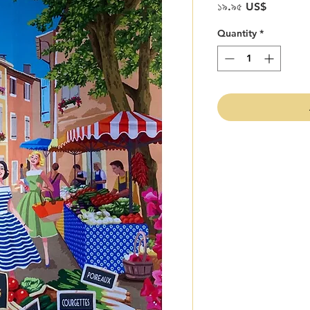
Price
১৯.৯৫ US$
Quantity
*