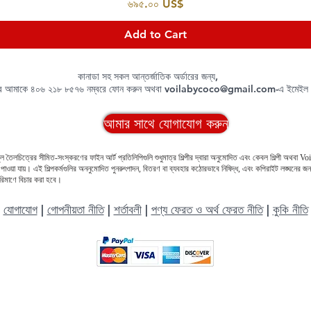
Price
৬৯৫.০০ US$
Add to Cart
কানাডা সহ সকল আন্তর্জাতিক অর্ডারের জন্য,
রে আমাকে ৪০৬ ২১৮ ৮৫৭৬ নম্বরে ফোন করুন অথবা
voilabycoco@gmail.com
-এ ইমেইল
আমার সাথে যোগাযোগ করুন
ল তৈলচিত্রের সীমিত-সংস্করণের ফাইন আর্ট প্রতিলিপিগুলি শুধুমাত্র শিল্পীর দ্বারা অনুমোদিত এবং কেবল শিল্পী অথবা 
ওয়া যায়। এই শিল্পকর্মগুলির অননুমোদিত পুনরুৎপাদন, বিতরণ বা ব্যবহার কঠোরভাবে নিষিদ্ধ, এবং কপিরাইট লঙ্ঘনের জন
পরিমাণে বিচার করা হবে।
যোগাযোগ
|
গোপনীয়তা নীতি
|
শর্তাবলী
|
পণ্য ফেরত ও অর্থ ফেরত নীতি
|
কুকি নীতি
কপিরাইট © ২০১৭-২০২৬, ভয়েলা বাই কোকো, এলএলসি।
সর্বস্বত্ব সংরক্ষিত।