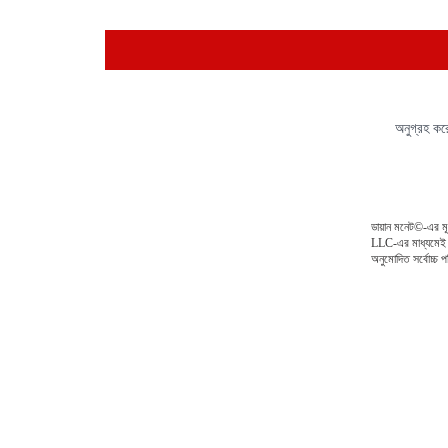
অনুগ্রহ ক
ডায়ান মনেট©-এর মূ
LLC-এর মাধ্যমেই পা
অনুমোদিত সর্বোচ্চ 