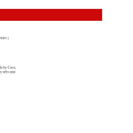
 করুন।
Voila by Coco,
্য আইন দ্বারা