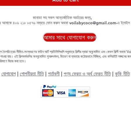
কানাডা সহ সকল আন্তর্জাতিক অর্ডারের জন্য,
রে আমাকে ৪০৬ ২১৮ ৮৫৭৬ নম্বরে ফোন করুন অথবা
voilabycoco@gmail.com
-এ ইমেইল
আমার সাথে যোগাযোগ করুন
ল তৈলচিত্রের সীমিত-সংস্করণের ফাইন আর্ট প্রতিলিপিগুলি শুধুমাত্র শিল্পীর দ্বারা অনুমোদিত এবং কেবল শিল্পী অথবা 
ওয়া যায়। এই শিল্পকর্মগুলির অননুমোদিত পুনরুৎপাদন, বিতরণ বা ব্যবহার কঠোরভাবে নিষিদ্ধ, এবং কপিরাইট লঙ্ঘনের জন
পরিমাণে বিচার করা হবে।
যোগাযোগ
|
গোপনীয়তা নীতি
|
শর্তাবলী
|
পণ্য ফেরত ও অর্থ ফেরত নীতি
|
কুকি নীতি
কপিরাইট © ২০১৭-২০২৬, ভয়েলা বাই কোকো, এলএলসি।
সর্বস্বত্ব সংরক্ষিত।