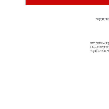
অনুগ্রহ ক
ডায়ান মনেট©-এর মূ
LLC-এর মাধ্যমেই পা
অনুমোদিত সর্বোচ্চ 