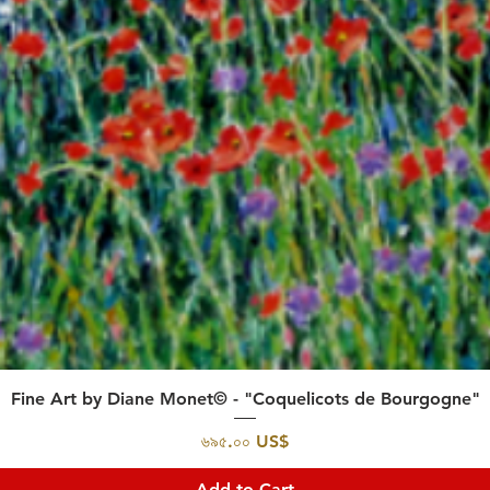
Quick View
Fine Art by Diane Monet© - "Coquelicots de Bourgogne"
Price
৬৯৫.০০ US$
Add to Cart