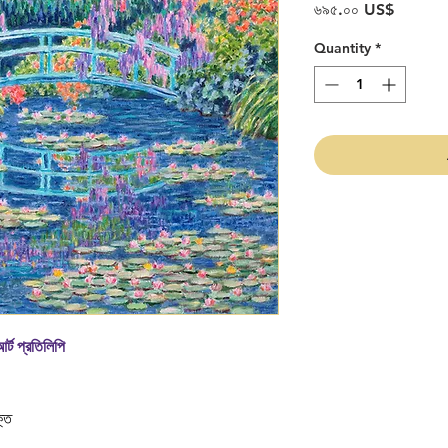
Price
৬৯৫.০০ US$
Quantity
*
্ট প্রতিলিপি
ক্ত