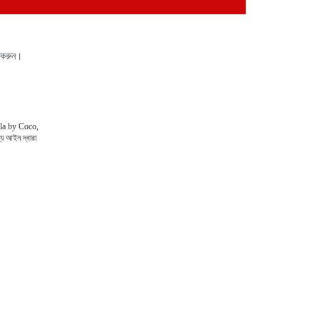
 করুন।
Voila by Coco,
্য আইন দ্বারা