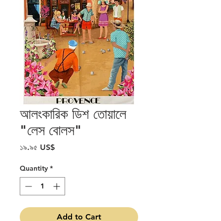
আলংকারিক ডিশ তোয়ালে
"লেস বোলস"
Price
১৯.৯৫ US$
Quantity
*
Add to Cart