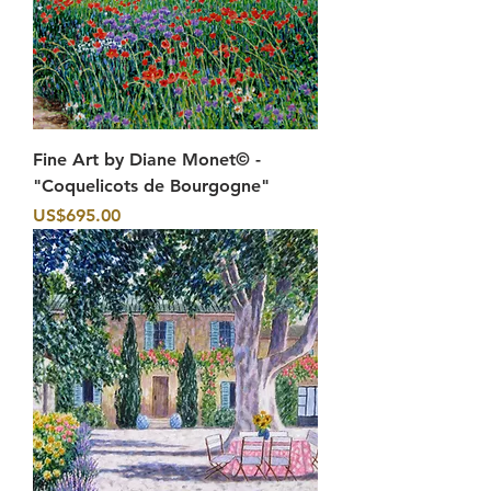
Fine Art by Diane Monet© -
"Coquelicots de Bourgogne"
價格
US$695.00