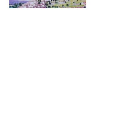
黛安·莫奈 (Diane Monet) 的美术作
品© - “Tapisserie des Rêves”
價格
US$695.00