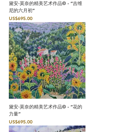
黛安·莫奈的精美艺术作品© - “吉维
尼的六月初”
價格
US$695.00
黛安·莫奈的精美艺术作品© - “花的
力量”
價格
US$695.00