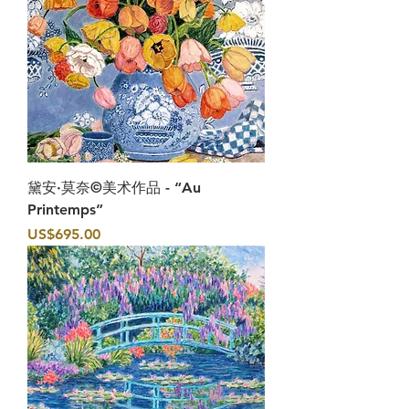
黛安·莫奈©美术作品 - “Au
Printemps”
價格
US$695.00