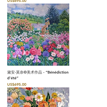
價格
US$695.00
黛安·莫奈©美术作品 - “Bénédiction
d'été”
價格
US$695.00