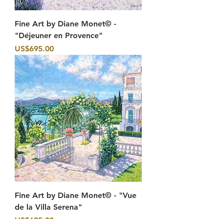
Fine Art by Diane Monet© -
"Déjeuner en Provence"
價格
US$695.00
Fine Art by Diane Monet© - "Vue
de la Villa Serena"