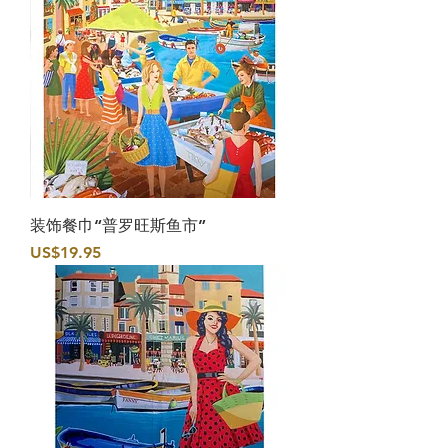
装饰餐巾“普罗旺斯鱼市”
價格
US$19.95