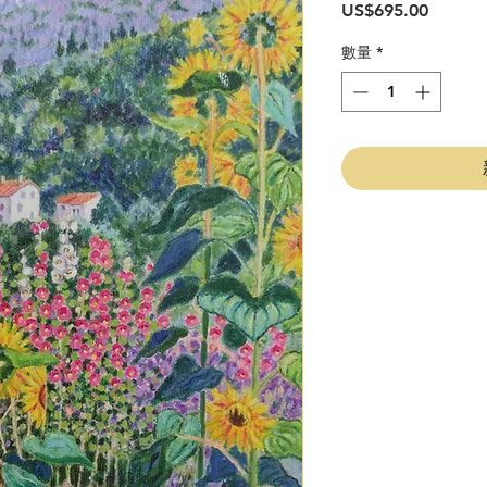
價
US$695.00
格
數量
*