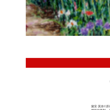
黛安·莫奈©原