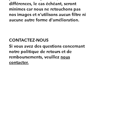
différences, le cas échéant, seront
minimes car nous ne retouchons pas
nos images et n'utilisons aucun filtre ni
aucune autre forme d'amélioration.
CONTACTEZ-NOUS
Si vous avez des questions concernant
notre politique de retours et de
remboursements, veuillez
nous
contacter.
Pour toutes les commandes internationales, y
compris le Canada,
Veuillez me contacter par téléphone au
406 218
8576
ou par courriel à l'adresse
voilebycoco@gmail.com
.
Contactez-moi
Les reproductions d'art en édition limitée des
peintures à l'huile originales de Diane Monet©
sont autorisées exclusivement par l'artiste et
disponibles uniquement auprès d'elle ou de Voila