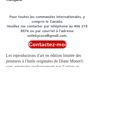
Pour toutes les commandes internationales, y
compris le Canada,
Veuillez me contacter par téléphone au
406 218
8576
ou par courriel à l'adresse
voilebycoco@gmail.com
.
Contactez-moi
Les reproductions d'art en édition limitée des
peintures à l'huile originales de Diane Monet©
sont autorisées exclusivement par l'artiste et
disponibles uniquement auprès d'elle ou de Voila
by Coco, LLC. Toute reproduction, distribution
ou utilisation non autorisée de ces œuvres est
strictement interdite et toute contrefaçon sera
poursuivie en justice.
Contact
|
Politique de confidentialité
|
Conditions générales
|
Politique de
retours et de remboursements
|
Politique relative aux cookies
|
Crédits
photos