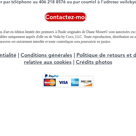
r par téléphone au 406 218 8576 ou par courriel à l'adresse
voileb
Contactez-moi
s d'art en édition limitée des peintures à l'huile originales de Diane Monet© sont autorisées ex
ponibles uniquement auprès d'elle ou de Voila by Coco, LLC. Toute reproduction, distribution ou u
œuvres est strictement interdite et toute contrefaçon sera poursuivie en justice.
tialité
|
Conditions générales
|
Politique de retours e
relative aux cookies
|
Crédits photos
Copyright © 2017-2026, VOILA BY COCO, LLC.
Tous droits réservés.