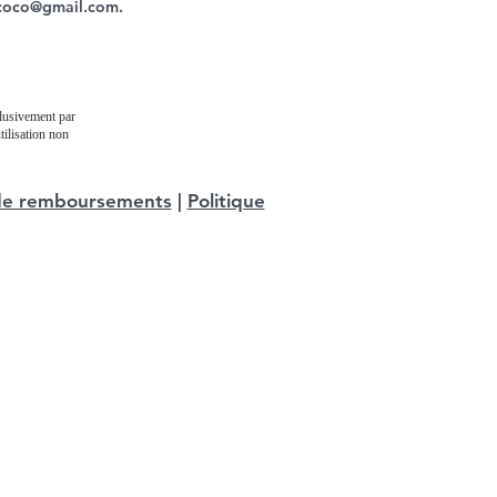
ycoco@gmail.com
.
clusivement par
tilisation non
t de remboursements
|
Politique