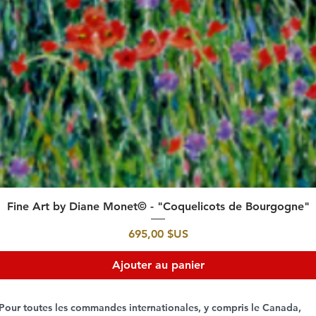
Aperçu rapide
Fine Art by Diane Monet© - "Coquelicots de Bourgogne"
Prix
695,00 $US
Ajouter au panier
Pour toutes les commandes internationales, y compris le Canada,