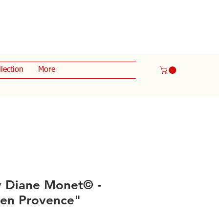
lection
More
y Diane Monet© -
 en Provence"