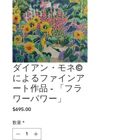
ダイアン・モネ©
によるファインア
ート作品 - 「フラ
ワーパワー」
価
$695.00
格
数量
*