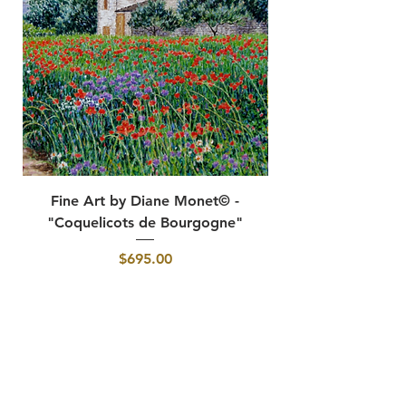
Fine Art by Diane Monet© -
"Coquelicots de Bourgogne"
価格
$695.00
カートに追加する
カナダを含むすべての国際注文について、
406 218 8576
までお電話いただくか、
voilabycoco@gmail.com
までメールをお送りください。