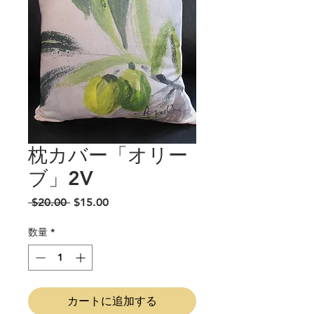
枕カバー「オリー
ブ」2V
通
セ
 $20.00 
$15.00
常
ー
価
ル
数量
*
格
価
格
カートに追加する