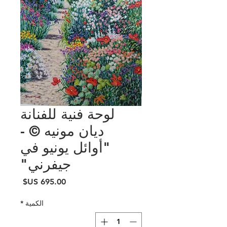
لوحة فنية للفنانة
ديان مونيه © -
"أوائل يونيو في
جيفرني"
السعر
الكمية
*